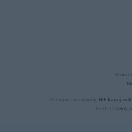
Staram
N
Podstawowe zasady:
NIE kupuj
walu
kontrolowany pr