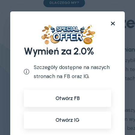
DLACZEGO MY?
Poznaj nasz
Wymień za 2.0%
Łatwa i szybka wymia
01
Bez tworzenia konta, szyb
Szczegóły dostępne na naszych
kryptowalut. W naszych
t
stronach na FB oraz IG.
partnerskich)
,
automatach
Otwórz FB
Bezpieczny
02
Bezpieczeństwo jest nasz
światowej klasy system w
Otwórz IG
on-line), aby zapewnić bez