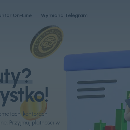
antor On-Line
Wymiana Telegram
uty?
stko!
omatach, kantorach
ine. Przyjmuj płatności w