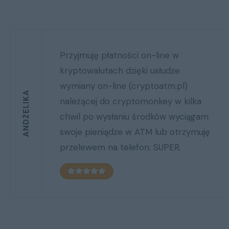
Prowadzimy hurtownie części do
samochodów, zauważyliśmy więcej
zapytań o płatności w krypto.
RAFAŁ M.
Uważamy że integracja bramki od
cryptoatm.pl / cryptomonkey.net
przynosi nam wymierne zyski od
nowych klientów.