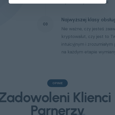
wymienianych środków.
Najwyższej klasy obsłu
03
Nie ważne, czy jesteś za
kryptowalut, czy jest to T
intuicyjnym i zrozumiały
na każdym etapie wymiany
OPINIE
Zadowoleni
Klienci 
Parnerzy