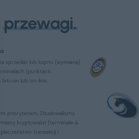
e
przewagi.
na
ka sprzedaż lub kupno (wymiana)
erminalach (punktach
 bitcoin
lub
on-line
.
ym priorytetem. Zbudowaliśmy
ymiany kryptowalut (terminale &
pieczeństwo transakcji i