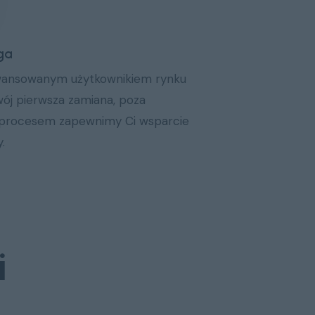
ga
awansowanym użytkownikiem rynku
wój pierwsza zamiana, poza
m procesem zapewnimy Ci wsparcie
.
i