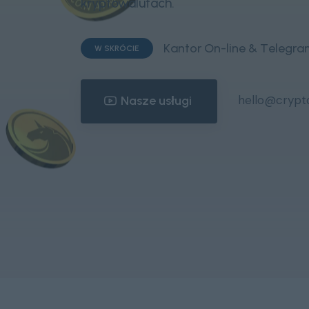
kryptowalutach.
K
a
n
t
o
r
O
n
-
l
i
n
e
&
T
e
l
e
g
r
a
W SKRÓCIE
hello@crypt
Nasze usługi