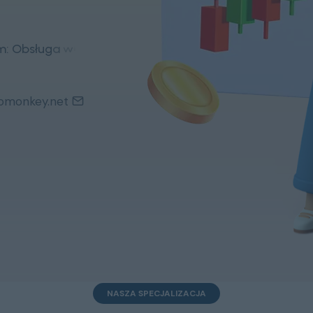
m
:
O
b
s
ł
u
g
a
w
i
e
l
u
s
i
e
c
i
omonkey.net
NASZA SPECJALIZACJA