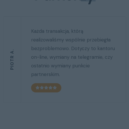
Przyjmuję płatności on-line w
kryptowalutach dzięki usłudze
wymiany on-line (cryptoatm.pl)
ANDŻELIKA
należącej do cryptomonkey w kilka
chwil po wysłaniu środków wyciągam
swoje pieniądze w ATM lub otrzymuję
przelewem na telefon. SUPER.