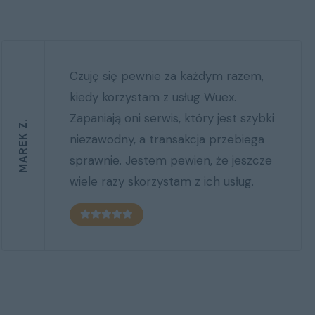
Każda transakcja, którą
realizowaliśmy wspólnie przebiegła
bezproblemowo. Dotyczy to kantoru
PIOTR A.
on-line, wymiany na telegramie, czy
ostatnio wymiany punkcie
partnerskim.