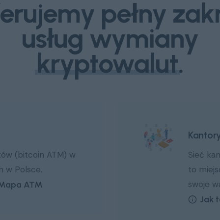
erujemy pełny zak
usług wymiany
kryptowalut
.
Kantory
tów (bitcoin ATM) w
Sieć ka
ch w Polsce.
to miejs
swoje wa
Mapa ATM
Jak 