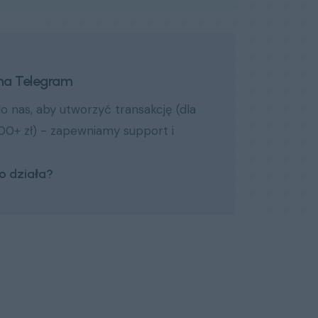
a Telegram
do nas
, aby utworzyć transakcję (dla
00+ zł) - zapewniamy support i
to działa?