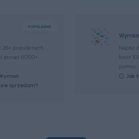
POPULARNE
Wymian
 z 26+ popularnych
Napisz 
eci ponad 6000+
kwot 10
pomoc.
Wymień
Jak 
zie sprzedam?